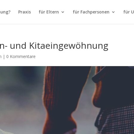
tung?
Praxis
für Eltern
für Fachpersonen
für 
en- und Kitaeingewöhnung
n
|
0 Kommentare