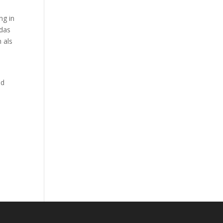
ng in
 das
 als
nd